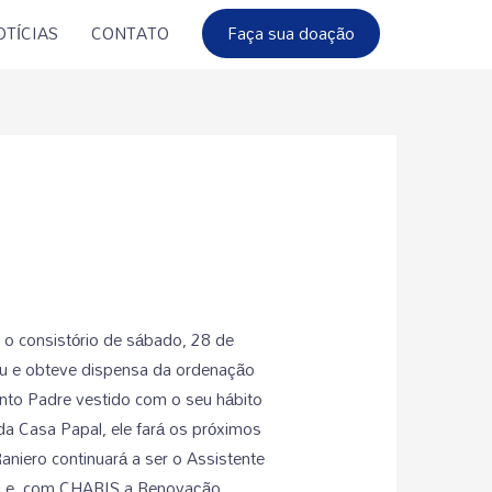
Faça sua doação
OTÍCIAS
CONTATO
 o consistório de sábado, 28 de
diu e obteve dispensa da ordenação
anto Padre vestido com o seu hábito
a Casa Papal, ele fará os próximos
niero continuará a ser o Assistente
IS e, com CHARIS a Renovação