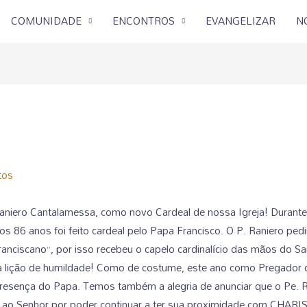
COMUNIDADE
ENCONTROS
EVANGELIZAR
N
tos
Raniero Cantalamessa, como novo Cardeal de nossa Igreja! Durante
os 86 anos foi feito cardeal pelo Papa Francisco. O P. Raniero pe
franciscano”, por isso recebeu o capelo cardinalício das mãos do S
ta lição de humildade! Como de costume, este ano como Pregador d
esença do Papa. Temos também a alegria de anunciar que o Pe. Ra
 ao Senhor por poder continuar a ter sua proximidade com CHAR