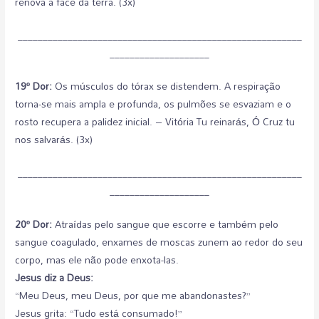
renova a face da terra. (3x)
_________________________________________________________
____________________
19º Dor:
Os músculos do tórax se distendem. A respiração
torna-se mais ampla e profunda, os pulmões se esvaziam e o
rosto recupera a palidez inicial. – Vitória Tu reinarás, Ó Cruz tu
nos salvarás. (3x)
_________________________________________________________
____________________
20º Dor:
Atraídas pelo sangue que escorre e também pelo
sangue coagulado, enxames de moscas zunem ao redor do seu
corpo, mas ele não pode enxota-las.
Jesus diz a Deus:
“Meu Deus, meu Deus, por que me abandonastes?”
Jesus grita: “Tudo está consumado!”