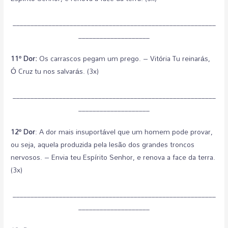
_________________________________________________________
____________________
11º Dor:
Os carrascos pegam um prego. – Vitória Tu reinarás,
Ó Cruz tu nos salvarás. (3x)
_________________________________________________________
____________________
12º Dor
: A dor mais insuportável que um homem pode provar,
ou seja, aquela produzida pela lesão dos grandes troncos
nervosos. – Envia teu Espírito Senhor, e renova a face da terra.
(3x)
_________________________________________________________
____________________