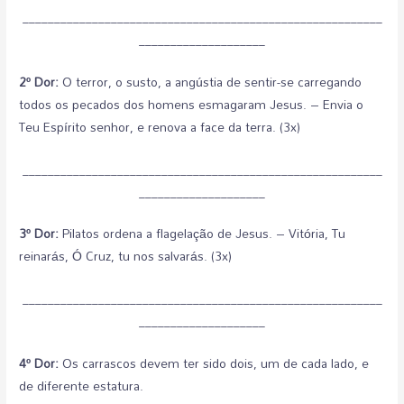
_________________________________________________________
____________________
2º Dor:
O terror, o susto, a angústia de sentir-se carregando
todos os pecados dos homens esmagaram Jesus. – Envia o
Teu Espírito senhor, e renova a face da terra. (3x)
_________________________________________________________
____________________
3º Dor:
Pilatos ordena a flagelação de Jesus. – Vitória, Tu
reinarás, Ó Cruz, tu nos salvarás. (3x)
_________________________________________________________
____________________
4º Dor:
Os carrascos devem ter sido dois, um de cada lado, e
de diferente estatura.