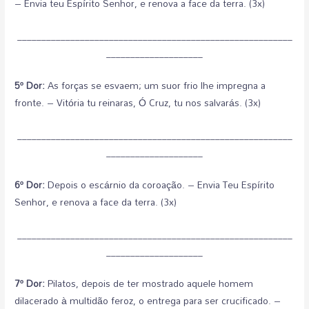
– Envia teu Espírito Senhor, e renova a face da terra. (3x)
_________________________________________________________
____________________
5º Dor:
As forças se esvaem; um suor frio lhe impregna a
fronte. – Vitória tu reinaras, Ó Cruz, tu nos salvarás. (3x)
_________________________________________________________
____________________
6º Dor:
Depois o escárnio da coroação. – Envia Teu Espírito
Senhor, e renova a face da terra. (3x)
_________________________________________________________
____________________
7º Dor:
Pilatos, depois de ter mostrado aquele homem
dilacerado à multidão feroz, o entrega para ser crucificado. –