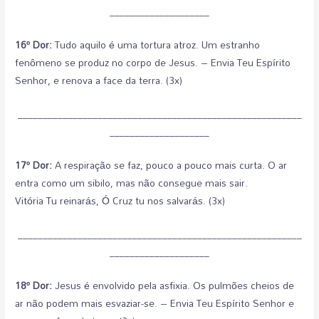
____________________
16º Dor:
Tudo aquilo é uma tortura atroz. Um estranho
fenômeno se produz no corpo de Jesus. – Envia Teu Espírito
Senhor, e renova a face da terra. (3x)
_________________________________________________________
____________________
17º Dor:
A respiração se faz, pouco a pouco mais curta. O ar
entra como um sibilo, mas não consegue mais sair.
Vitória Tu reinarás, Ó Cruz tu nos salvarás. (3x)
_________________________________________________________
____________________
18º Dor:
Jesus é envolvido pela asfixia. Os pulmões cheios de
ar não podem mais esvaziar-se. – Envia Teu Espírito Senhor e