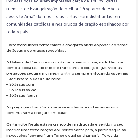
Por esta ocasião eram impressas cerca de 150 mil cartas
mensais de Evangelização do melhor “Programa de Rádio
Jesus te Ama” do mês. Estas cartas eram distribuídas em
comunidades católicas e nos grupos de oração espalhados por
todo o país.
Os testemunhos começaram a chegar falando do poder do nome
de Jesus e de graças recebidas .
A Palavra de Deus crescia cada vez mais no coração do Regis e
como a “boca fala do que lhe transborda o coração” (Mt 34b), as
pregações seguiram o mesmo ritmo sempre enfocando os temas:
– Jesus tem piedade de mim!
– Só Jesus cura!
– Só Jesus salva!
– Só Jesus liberta!
As pregações transformaram-se em livros e os testemunhos
continuaram a chegar sem parar.
Certa noite Regis estava orando de madrugada e sentiu no seu
interior uma forte moção do Espírito Santo para, a partir daquelas
invocações “compor” um Terço o qual se chamaria “Terço da