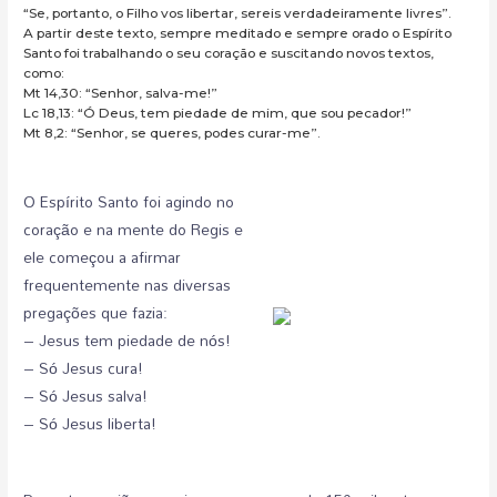
“Se, portanto, o Filho vos libertar, sereis verdadeiramente livres”.
A partir deste texto, sempre meditado e sempre orado o Espírito
Santo foi trabalhando o seu coração e suscitando novos textos,
como:
Mt 14,30: “Senhor, salva-me!”
Lc 18,13: “Ó Deus, tem piedade de mim, que sou pecador!”
Mt 8,2: “Senhor, se queres, podes curar-me”.
O Espírito Santo foi agindo no
coração e na mente do Regis e
ele começou a afirmar
frequentemente nas diversas
pregações que fazia:
– Jesus tem piedade de nós!
– Só Jesus cura!
– Só Jesus salva!
– Só Jesus liberta!