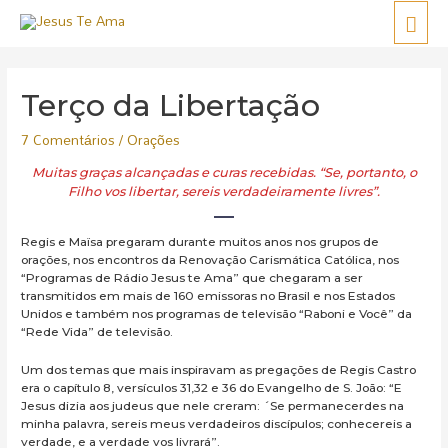
Terço da Libertação
7 Comentários
/
Orações
Muitas graças alcançadas e curas recebidas. “Se, portanto, o
Filho vos libertar, sereis verdadeiramente livres”.
Regis e Maïsa pregaram durante muitos anos nos grupos de
orações, nos encontros da Renovação Carismática Católica, nos
“Programas de Rádio Jesus te Ama” que chegaram a ser
transmitidos em mais de 160 emissoras no Brasil e nos Estados
Unidos e também nos programas de televisão “Raboni e Você” da
“Rede Vida” de televisão.
Um dos temas que mais inspiravam as pregações de Regis Castro
era o capítulo 8, versículos 31,32 e 36 do Evangelho de S. João: “E
Jesus dizia aos judeus que nele creram: ´Se permanecerdes na
minha palavra, sereis meus verdadeiros discípulos; conhecereis a
verdade, e a verdade vos livrará”.